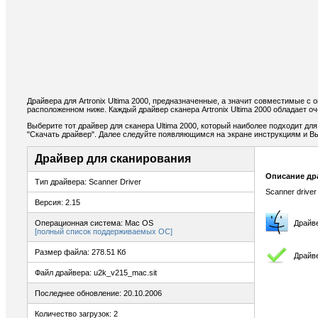
Драйвера для Artronix Ultima 2000, предназначенные, а значит совместимые с
расположенном ниже. Каждый драйвер сканера Artronix Ultima 2000 обладает о
Выберите тот драйвер для сканера Ultima 2000, который наиболее подходит для
"Скачать драйвер". Далее следуйте появляющимся на экране инструкциям и В
Драйвер для сканирования
Описание др
Тип драйвера: Scanner Driver
Scanner driver
Версия: 2.15
Операционная система: Mac OS
Драйв
[полный список поддерживаемых ОС]
Размер файла: 278.51 Кб
Драйв
Файл драйвера: u2k_v215_mac.sit
Последнее обновление: 20.10.2006
Количество загрузок: 2