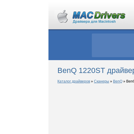
BenQ 1220ST драйве
Каталог драйверов
»
Сканеры
»
BenQ
»
Ben