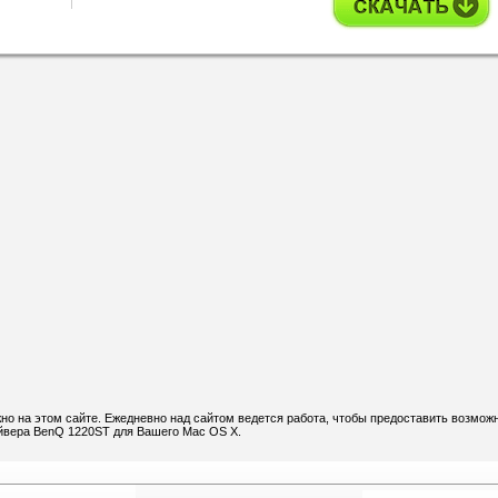
о на этом сайте. Ежедневно над сайтом ведется работа, чтобы предоставить возмож
айвера BenQ 1220ST для Вашего Mac OS X.