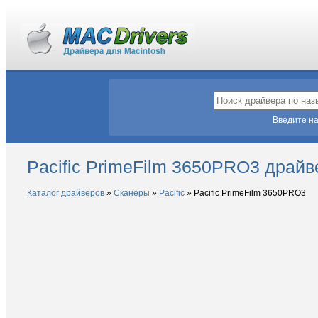
Введите на
Pacific PrimeFilm 3650PRO3 драй
Каталог драйверов
»
Сканеры
»
Pacific
»
Pacific PrimeFilm 3650PRO3