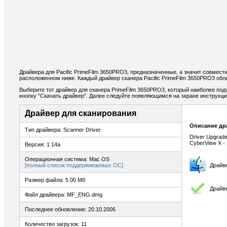
Драйвера для Pacific PrimeFilm 3650PRO3, предназначенные, а значит совмес
расположенном ниже. Каждый драйвер сканера Pacific PrimeFilm 3650PRO3 обл
Выберите тот драйвер для сканера PrimeFilm 3650PRO3, который наиболее подх
кнопку "Скачать драйвер". Далее следуйте появляющимся на экране инструкц
Драйвер для сканирования
Описание др
Тип драйвера: Scanner Driver
Driver Upgrad
CyberView X - 
Версия: 1.14a
Операционная система: Mac OS
[полный список поддерживаемых ОС]
Драйв
Размер файла: 5.00 Мб
Драйв
Файл драйвера: MF_ENG.dmg
Последнее обновление: 20.10.2006
Количество загрузок: 11