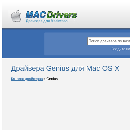
Введите на
Драйвера Genius для Mac OS X
Каталог драйверов
»
Genius