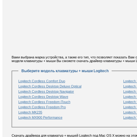
Вами выбрана марка устройства, а также его тип, что позволяет показать Вам
модели клавиатуры + мыши Вы сможете скачать драйвер клавиатуры + мыши L
Выберите модель клавиатуры + мыши Logitech
Logitech Cordless Comfort Duo
Logitech
Logitech Cordless Desktop Deluxe Optical
Logitech
Logitech Cordless Desktop Navigator
Logitech
Logitech Cordless Desktop Wave
Logitech 
Logitech Cordless Freedom iTouch
Logitech
Logitech Cordless Freedom Pro
Logitech
Logitech MK235
Logitech
Logitech MX900 Performance
Logitech
Скачать драйвера для клавиатур + мышей Logitech под Mac OS X можно на это