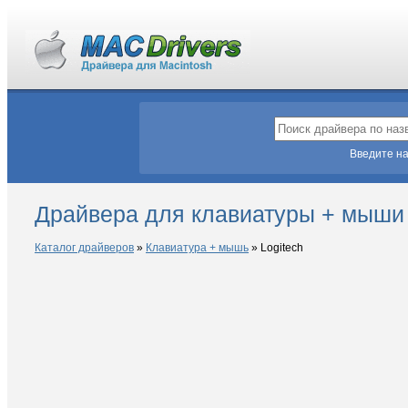
Введите на
Драйвера для клавиатуры + мыши 
Каталог драйверов
»
Клавиатура + мышь
»
Logitech