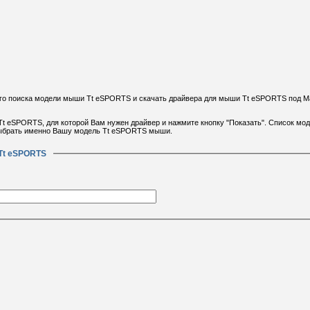
го поиска модели мыши Tt eSPORTS и скачать драйвера для мыши Tt eSPORTS под M
Tt eSPORTS, для которой Вам нужен драйвер и нажмите кнопку "Показать". Список мо
выбрать именно Вашу модель Tt eSPORTS мыши.
Tt eSPORTS