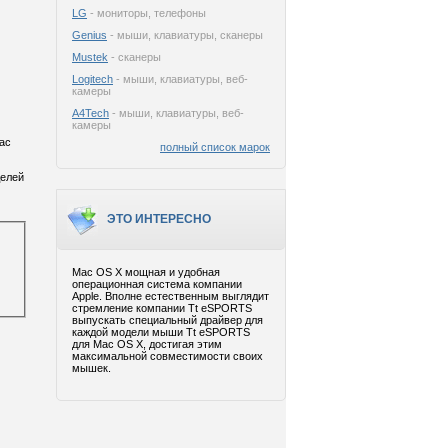
LG
- мониторы, телефоны
Genius
- мыши, клавиатуры, сканеры
Mustek
- сканеры
Logitech
- мыши, клавиатуры, веб-
камеры
A4Tech
- мыши, клавиатуры, веб-
камеры
ac
полный список марок
делей
ЭТО ИНТЕРЕСНО
Mac OS X мощная и удобная
операционная система компании
Apple. Вполне естественным выглядит
стремление компании Tt eSPORTS
выпускать специальный драйвер для
каждой модели мыши Tt eSPORTS
для Mac OS X, достигая этим
максимальной совместимости своих
мышек.