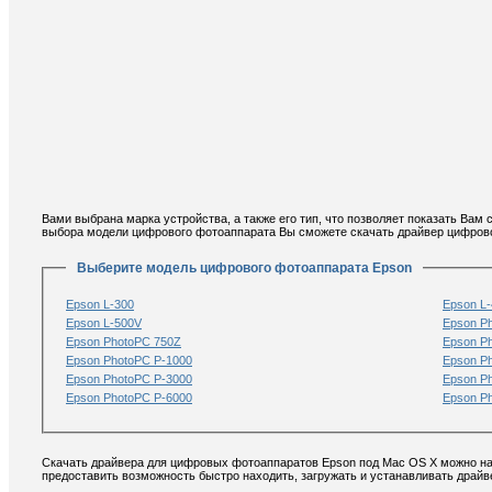
Вами выбрана марка устройства, а также его тип, что позволяет показать Ва
выбора модели цифрового фотоаппарата Вы сможете скачать драйвер цифрово
Выберите модель цифрового фотоаппарата Epson
Epson L-300
Epson L
Epson L-500V
Epson P
Epson PhotoPC 750Z
Epson P
Epson PhotoPC P-1000
Epson P
Epson PhotoPC P-3000
Epson P
Epson PhotoPC P-6000
Epson P
Скачать драйвера для цифровых фотоаппаратов Epson под Mac OS X можно на 
предоставить возможность быстро находить, загружать и устанавливать драй