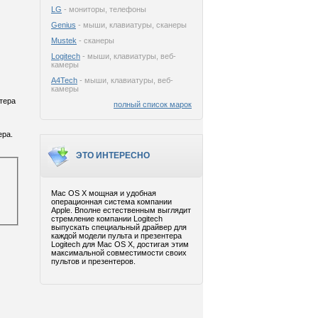
LG
- мониторы, телефоны
Genius
- мыши, клавиатуры, сканеры
Mustek
- сканеры
Logitech
- мыши, клавиатуры, веб-
камеры
A4Tech
- мыши, клавиатуры, веб-
камеры
тера
полный список марок
ера.
ЭТО ИНТЕРЕСНО
Mac OS X мощная и удобная
операционная система компании
Apple. Вполне естественным выглядит
стремление компании Logitech
выпускать специальный драйвер для
каждой модели пульта и презентера
Logitech для Mac OS X, достигая этим
максимальной совместимости своих
пультов и презентеров.