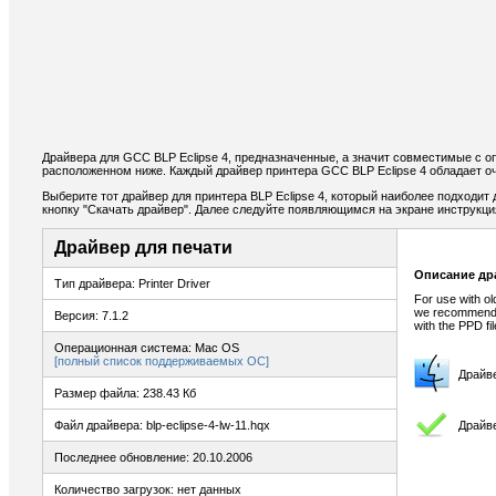
Драйвера для GCC BLP Eclipse 4, предназначенные, а значит совместимые с о
расположенном ниже. Каждый драйвер принтера GCC BLP Eclipse 4 обладает о
Выберите тот драйвер для принтера BLP Eclipse 4, который наиболее подходит 
кнопку "Скачать драйвер". Далее следуйте появляющимся на экране инструкц
Драйвер для печати
Описание др
Тип драйвера: Printer Driver
For use with o
we recommend u
Версия: 7.1.2
with the PPD fil
Операционная система: Mac OS
[полный список поддерживаемых ОС]
Драйв
Размер файла: 238.43 Кб
Драйве
Файл драйвера: blp-eclipse-4-lw-11.hqx
Последнее обновление: 20.10.2006
Количество загрузок: нет данных