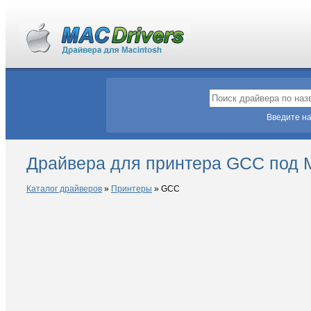
Введите на
Драйвера для принтера GCC под 
Каталог драйверов
»
Принтеры
»
GCC