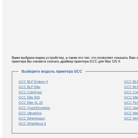
Вами выбрана марка устройства, а также его тип, что позволяет показать Ва
принтера Вы сможете скачать драйвер принтера GCC для Mac OS X.
Выберите модель принтера GCC
GCC BLP Eclipse 4
GCC BLP 
GCC BLP Elite
GCC BLP 
GCC ColorFast
GCC Colo
GCC Elite 600
GCC Elit
GCC Elite XL 20
GCC PLP
GCC QuickEnvelope
GCC Sel
GCC Ultradrive
GCC Wid
GCC WriteImpact
GCC Wri
GCC WriteMove II