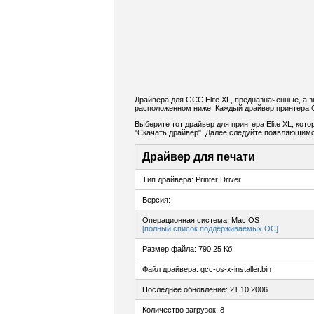
Драйвера для GCC Elite XL, предназначенные, а 
расположенном ниже. Каждый драйвер принтера G
Выберите тот драйвер для принтера Elite XL, кот
"Скачать драйвер". Далее следуйте появляющимс
Драйвер для печати
Тип драйвера: Printer Driver
Версия:
Операционная система: Mac OS
[полный список поддерживаемых ОС]
Размер файла: 790.25 Кб
Файл драйвера: gcc-os-x-installer.bin
Последнее обновление: 21.10.2006
Количество загрузок: 8