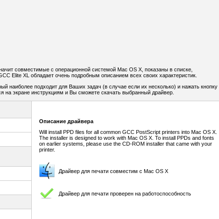
значит совместимые с операционной системой Mac OS X, показаны в списке,
CC Elite XL обладает очень подробным описанием всех своих характеристик.
орый наиболее подходит для Ваших задач (в случае если их несколько) и нажать кнопку
я на экране инструкциям и Вы сможете скачать выбранный драйвер.
Описание драйвера
Will install PPD files for all common GCC PostScript printers into Mac OS X.
The installer is designed to work with Mac OS X. To install PPDs and fonts
on earlier systems, please use the CD-ROM installer that came with your
printer.
Драйвер для печати совместим с Mac OS X
Драйвер для печати проверен на работоспособность