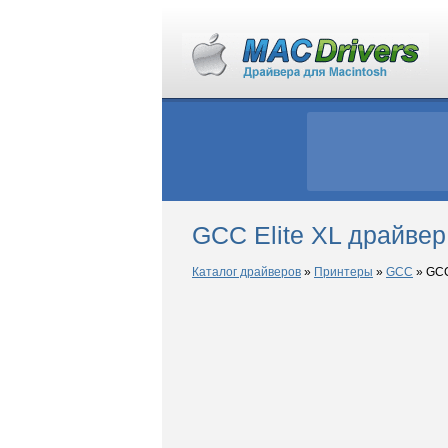
GCC Elite XL драйве
Каталог драйверов
»
Принтеры
»
GCC
»
GCC 