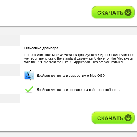
Описание драйвера
For use with older MacOS versions (pre-System 7.5). For newer versions,
we recommend using the standard Laserwriter 8 driver on the Mac system
with the PPD file from the Elite XL Application Files archive installed.
Драйвер для печати совместим с Mac OS X
Драйвер для печати проверен на работоспособность